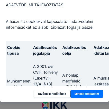
ADATVÉDELMI TÁJÉKOZTATÁS
A használt cookie-val kapcsolatos adatvédelmi
információkat az alábbi táblázat foglalja össze:
Megosztás
Cookie
Adatkezelés
Adatkezelés
Adatkez
típusa
jogalapja
célja
időtart
A 2001. évi
CVIII. törvény
A honlap
(Elkertv.)
A munk
Partnereink
Munkamenet
megfelelő
13/A. § (3)
lezárásá
cookie-k
működésének
bekezdésében
tartó id
biztosítása
További lehetőségek
Mindet elfogadom
foglalt
rendelkezés