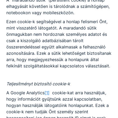
elhagyását követően is tárolódnak a számítógépen,
notebookon vagy mobileszközön.
Ezen cookie-k segítségével a honlap felismeri Önt,
mint visszatérő látogatót. A maradandó sütik
önmagukban nem hordoznak személyes adatot és
csak a kiszolgáló adatbázisában tárolt
összerendeléssel együtt alkalmasak a felhasználó
azonosítására. Ezek a sütik lehetőséget biztosítanak
arra, hogy megjegyezhessük a honlapunk által
felkínált szolgáltatásokkal kapcsolatos választásait.
Teljesítményt biztosító cookie-k
A Google Analytics
[1]
cookie-kat arra használjuk,
hogy információt gyűjtsünk azzal kapcsolatban,
hogyan használják látogatóink honlapunkat. Ezek a
cookie-k nem tudják Önt személy szerint
beazonosítani (az éppen használt IP címet is csak