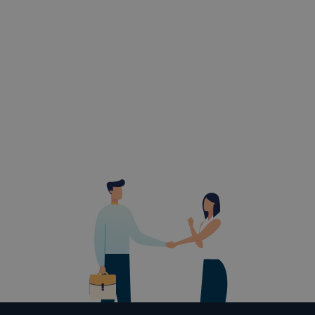
Feltétlenül
Ezek a coo
honlapunkat
oldalakon 
Ezen cookie
vonatkozik,
cookie-k a
Ezen cooki
használatát
Használatot
A “maradand
tárolódnak
Ezen cookie
maradandó 