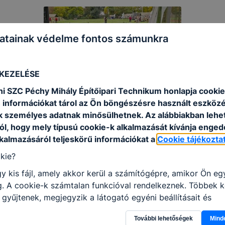
atainak védelme fontos számunkra
 KEZELÉSE
i SZC Péchy Mihály Építőipari Technikum honlapja cookie-
 információkat tárol az Ön böngészésre használt eszköz
k személyes adatnak minősülhetnek. Az alábbiakban leh
ól, hogy mely típusú cookie-k alkalmazását kívánja enged
lkalmazásáról teljeskörű információkat a
Cookie tájékozt
kie?
y kis fájl, amely akkor kerül a számítógépre, amikor Ön e
. A cookie-k számtalan funkcióval rendelkeznek. Többek k
 gyűjtenek, megjegyzik a látogató egyéni beállításait és
gban megkönnyítik a honlap használatát.
További lehetőségek
Mind