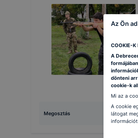
Az Ön ad
COOKIE-K
A Debrecen
formájában
információ
dönteni arr
cookie-k a
Mi az a coo
A cookie eg
Megosztás
látogat meg
információt
általánossá