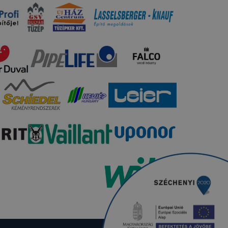
sék
adott
a
 ezek a
punk
 is
ogatót. A
ak a