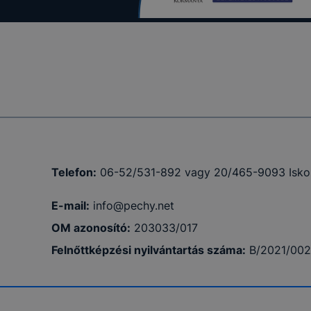
felhasználó
egyezhessük
yűjtsünk
 a cookie-k
ímet is csak
 oldalt
Telefon:
06-52/531-892 vagy 20/465-9093 Isko
t, hány
ntési ideje,
E-mail:
info@pechy.net
e, valamint
OM azonosító:
203033/017
Felnőttképzési nyilvántartás száma:
B/2021/00