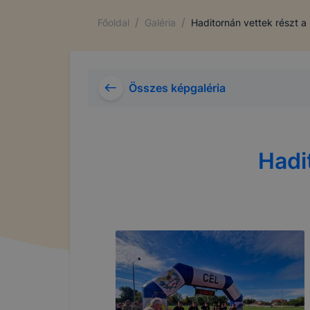
/
/
Főoldal
Galéria
Haditornán vettek részt a 
Összes képgaléria
Hadi