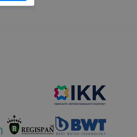
ásra
 milyen
a cookie-
lapot -
álja
használói