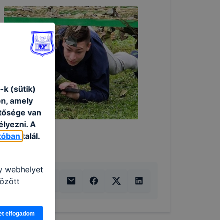
k (sütik)
én, amely
etősége van
élyezni. A
atóban
talál.
gy webhelyet
özött
et elfogadom