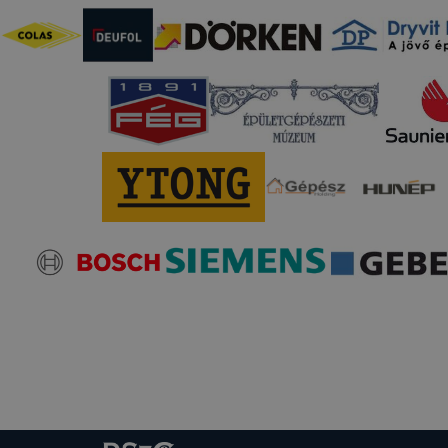
 szükséges, munkamenet (session) cookie-k
kie-k ahhoz szükségesek, hogy a felhasználók böngészhes
, használják annak funkciót, pl. többek között az Ön által 
végzett műveletek megjegyzését egy látogatás során.
-k érvényességi ideje kizárólag az Ön aktuális látogatásár
 a munkamenet végeztével, illetve a böngésző bezárásával
utomatikusan törlődnek a számítógépéről.
e-k alkalmazása nélkül nem tudjuk garantálni Önnek honla
.
 elősegítő “maradandó sütik” persistent cookie-k
ó sütik” (persistent cookie) a honlap elhagyását követően
 a számítógépen, notebookon vagy mobileszközön.
-k segítségével a honlap felismeri Önt, mint visszatérő lát
sütik önmagukban nem hordoznak személyes adatot és cs