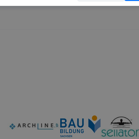
al weboldalunk nem gyűjt és nem tárol személyes azonosít
atokat. Így ezek a cookiek nem tudják Önt személy szerint
ni.
i Szakképzési Centrum Péchy Mihály Építőipari Technikum
és mire használ?
i Szakképzési Centrum Péchy Mihály Építőipari Technikum 
kező célokból használja:
ó gyűjtése azzal kapcsolatban, hogyan használja Ön a hon
résével, hogy a honlap melyik részeit látogatja, vagy haszn
így megtudhatjuk, hogyan biztosítsunk Önnek még jobb fel
 ismét meglátogatja oldalunkat,
jlesztése.